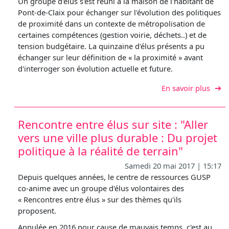
Un groupe d'élus s'est réuni à la maison de l'habitant de
Pont-de-Claix pour échanger sur l'évolution des politiques
de proximité dans un contexte de métropolisation de
certaines compétences (gestion voirie, déchets..) et de
tension budgétaire. La quinzaine d'élus présents a pu
échanger sur leur définition de « la proximité » avant
d'interroger son évolution actuelle et future.
sur S
En savoir plus
Rencontre entre élus sur site : "Aller
vers une ville plus durable : Du projet
politique à la réalité de terrain"
Samedi 20 mai 2017 | 15:17
Depuis quelques années, le centre de ressources GUSP
co-anime avec un groupe d'élus volontaires des
« Rencontres entre élus » sur des thèmes qu'ils
proposent.
Annulée en 2016 pour cause de mauvais temps, c'est au