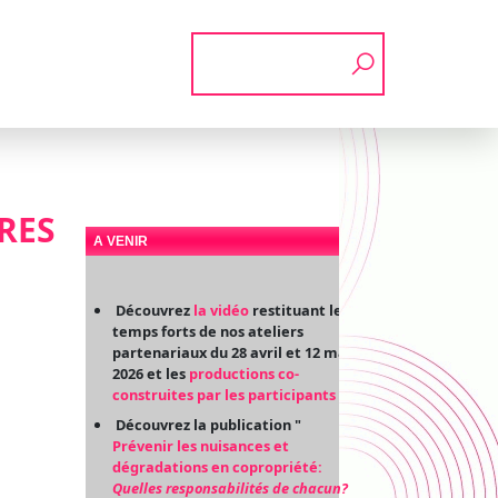
Rechercher
RES
A VENIR
Découvrez
la vidéo
restituant les
temps forts de nos ateliers
partenariaux du 28 avril et 12 mai
2026 et les
productions co-
construites par les participants
Découvrez la publication "
Prévenir les nuisances et
dégradations en copropriété:
Quelles responsabilités de chacun?