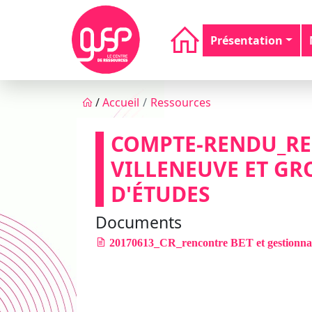
Aller au contenu principal
Navigation principale
Présentation
Fil d'Ariane
/
Accueil
Ressources
COMPTE-RENDU_RE
VILLENEUVE ET G
D'ÉTUDES
Documents
20170613_CR_rencontre BET et gestionna