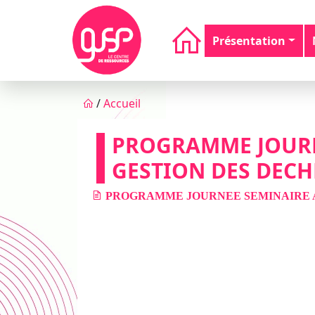
Aller au contenu principal
Navigation principale
Présentation
Fil d'Ariane
/
Accueil
PROGRAMME JOURN
GESTION DES DECH
PROGRAMME JOURNEE SEMINAIRE AM