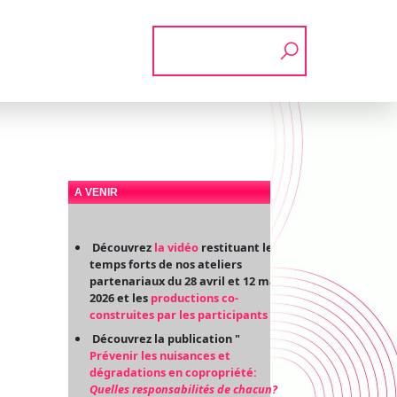
Rechercher
A VENIR
Découvrez
la vidéo
restituant les
temps forts de nos ateliers
partenariaux du 28 avril et 12 mai
2026 et les
productions co-
construites par les participants
Découvrez la publication "
Prévenir les nuisances et
dégradations en copropriété:
Quelles responsabilités de chacun?