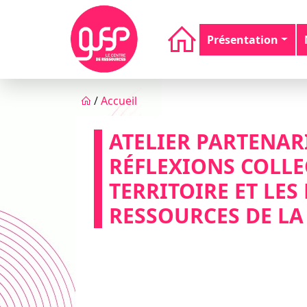
Aller au contenu principal
Navigation principale
Présentation
Fil d'Ariane
/
Accueil
ATELIER PARTENARI
RÉFLEXIONS COLLE
TERRITOIRE ET LES
RESSOURCES DE LA