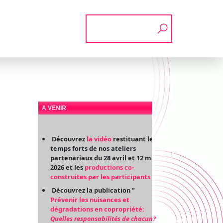
Rechercher
A VENIR
Découvrez
la vidéo
restituant les
temps forts de nos ateliers
partenariaux du 28 avril et 12 mai
2026 et les
productions co-
construites par les participants
Découvrez la publication "
Prévenir les nuisances et
dégradations en copropriété:
Quelles responsabilités de chacun?