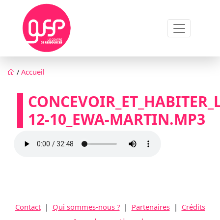
Aller au contenu principal
Fil d'Ariane
/
Accueil
CONCEVOIR_ET_HABITER_L
12-10_EWA-MARTIN.MP3
Audio file
Contact
|
Qui sommes-nous ?
|
Partenaires
|
Crédits