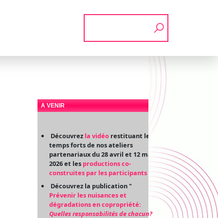
Rechercher
A VENIR
Découvrez
la vidéo
restituant les
temps forts de nos ateliers
partenariaux du 28 avril et 12 mai
2026 et les
productions co-
construites par les participants
Découvrez la publication "
Prévenir les nuisances et
dégradations en copropriété:
Quelles responsabilités de chacun?