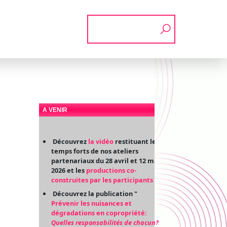
Rechercher
A VENIR
Découvrez
la vidéo
restituant les
temps forts de nos ateliers
partenariaux du 28 avril et 12 mai
2026 et les
productions co-
construites par les participants
Découvrez la publication "
Prévenir les nuisances et
dégradations en copropriété:
Quelles responsabilités de chacun?