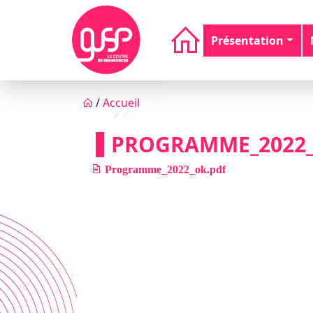
Aller au contenu principal
Navigation principale
Présentation
Fil d'Ariane
/
Accueil
PROGRAMME_2022_
Programme_2022_ok.pdf