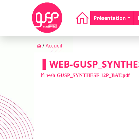
Aller au contenu principal
Navigation principale
Présentation
Fil d'Ariane
/
Accueil
WEB-GUSP_SYNTHES
web-GUSP_SYNTHESE 12P_BAT.pdf