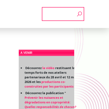
Rechercher
A VENIR
Découvrez
la vidéo
restituant les
temps forts de nos ateliers
partenariaux du 28 avril et 12 mai
2026 et les
productions co-
construites par les participants
Découvrez la publication "
Prévenir les nuisances et
dégradations en copropriété:
Quelles responsabilités de chacun?