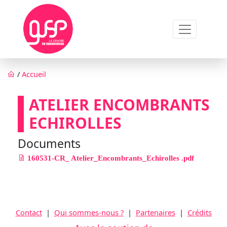
Aller au contenu principal
Fil d'Ariane
/
Accueil
ATELIER ENCOMBRANTS
ECHIROLLES
Documents
160531-CR_ Atelier_Encombrants_Echirolles .pdf
Contact
|
Qui sommes-nous ?
|
Partenaires
|
Crédits