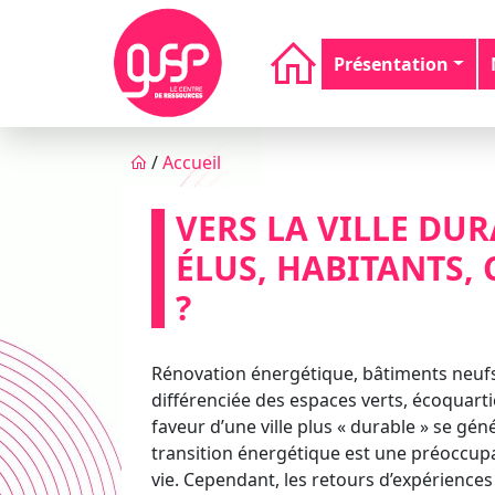
Aller au contenu principal
Navigation principale
Présentation
Fil d'Ariane
/
Accueil
VERS LA VILLE DU
ÉLUS, HABITANTS,
?
Rénovation énergétique, bâtiments neufs
différenciée des espaces verts, écoquarti
faveur d’une ville plus « durable » se gé
transition énergétique est une préoccup
vie. Cependant, les retours d’expériences 