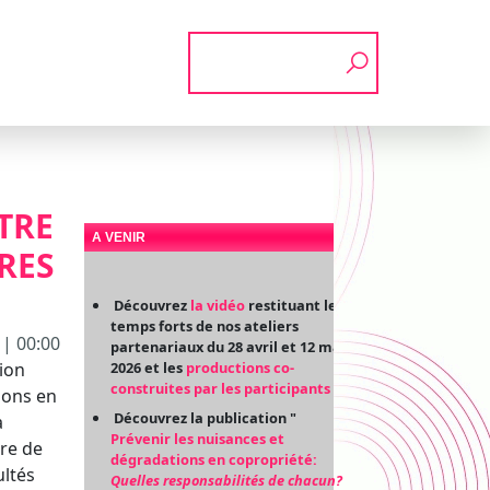
Rechercher
TRE
A VENIR
RES
Découvrez
la vidéo
restituant les
temps forts de nos ateliers
| 00:00
partenariaux du 28 avril et 12 mai
ion
2026 et les
productions co-
construites par les participants
ions en
Découvrez la publication "
a
Prévenir les nuisances et
re de
dégradations en copropriété:
ultés
Quelles responsabilités de chacun?