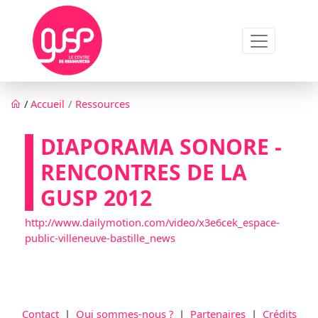
Aller au contenu principal
Fil d'Ariane
/
Accueil
Ressources
DIAPORAMA SONORE -
RENCONTRES DE LA
GUSP 2012
http://www.dailymotion.com/video/x3e6cek_espace-
public-villeneuve-bastille_news
Contact
|
Qui sommes-nous ?
|
Partenaires
|
Crédits