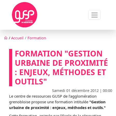
Aller au contenu principal
Fil d'Ariane
/
Accueil
Formation
FORMATION "GESTION
URBAINE DE PROXIMITÉ
: ENJEUX, MÉTHODES ET
OUTILS"
Samedi 01 décembre 2012 | 00:00
Le centre de ressources GUSP de l’agglomération
grenobloise propose une formation intitulée
"Gestion
urbaine de proximité : enjeux, méthodes et outils."
Cette formation, animée par l’Ecole de la rénovation