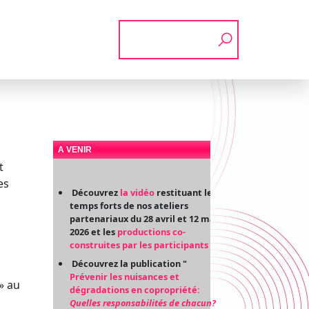
Rechercher
A VENIR
t
es
Découvrez
la vidéo
restituant les
temps forts de nos ateliers
partenariaux du 28 avril et 12 mai
2026 et les
productions co-
construites par les participants
Découvrez la publication "
Prévenir les nuisances et
 » au
dégradations en copropriété:
Quelles responsabilités de chacun?