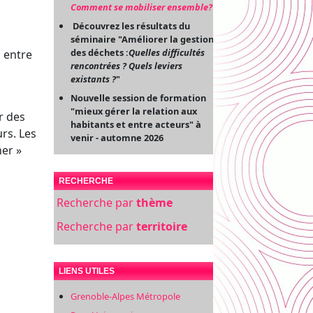
Comment se mobiliser ensemble?
"
Découvrez les résultats du
séminaire "Améliorer la gestion
des déchets :
Quelles difficultés
s entre
rencontrées ? Quels leviers
existants ?
"
Nouvelle session de formation
"mieux gérer la relation aux
r des
habitants et entre acteurs" à
rs. Les
venir - automne 2026
ner »
RECHERCHE
Recherche par
thème
Recherche par
territoire
LIENS UTILES
Grenoble-Alpes Métropole