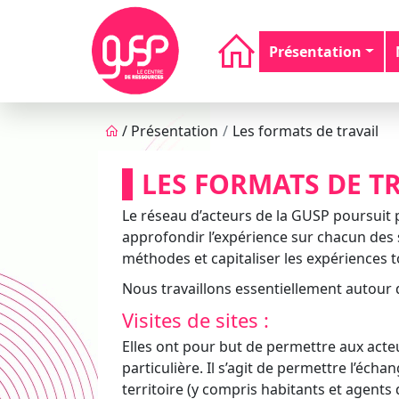
Aller au contenu principal
Navigation principale
Présentation
Fil d'Ariane
/
Présentation
Les formats de travail
LES FORMATS DE T
Le réseau d’acteurs de la GUSP poursuit p
approfondir l’expérience sur chacun des 
méthodes et capitaliser les expériences t
Nous travaillons essentiellement autour d
Visites de sites :
Elles ont pour but de permettre aux acteu
particulière. Il s’agit de permettre l’échan
territoire (y compris habitants et agents 