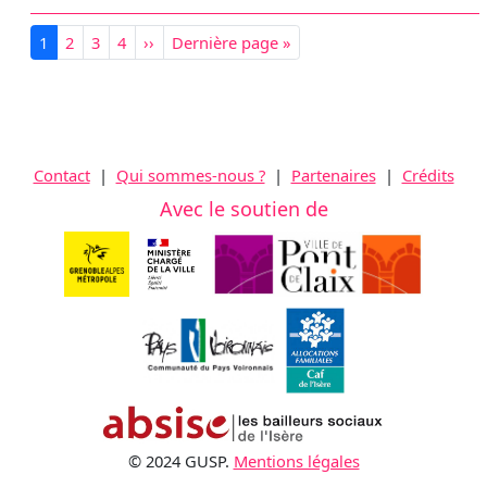
Pagination
Page courante
Page
Page
Page
Page suivante
Dernière page
1
2
3
4
››
Dernière page »
Contact
|
Qui sommes-nous ?
|
Partenaires
|
Crédits
Avec le soutien de
© 2024 GUSP.
Mentions légales