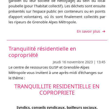
gardien ou leur société de nettoyage) au sein du local
poubelle (pour l’habitat collectif). Les déchets sont ensuite
présentés sur l’espace public (en conteneurs ou en points
d’apport volontaire), où ils sont finalement collectés par
les ripeurs de Grenoble Alpes Métropole.
sur S
En savoir plus
Tranquilité résidentielle en
copropriété
Jeudi 16 novembre 2023 | 13:45
Le centre de ressources GUSP et Grenoble-Alpes
Métropole vous invitent à une après-midi d'échanges sur
le thème :
TRANQUILLITE RESIDENTIELLE EN
COPROPRIETE
Syndics, conseils syndicaux, bailleurs sociaux,