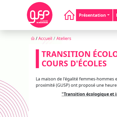
Aller au contenu principal
Navigation principale
Présentation
Fil d'Ariane
/
Accueil
Ateliers
TRANSITION ÉCOLO
COURS D'ÉCOLES
La maison de l'égalité femmes-hommes et 
proximité (GUSP) ont proposé une heure 
"Transition écologique et 