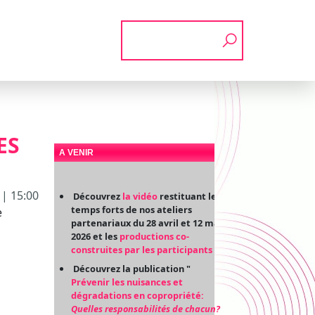
Rechercher
ES
A VENIR
 | 15:00
Découvrez
la vidéo
restituant les
temps forts de nos ateliers
e
partenariaux du 28 avril et 12 mai
2026 et les
productions co-
construites par les participants
Découvrez la publication "
Prévenir les nuisances et
dégradations en copropriété:
Quelles responsabilités de chacun?