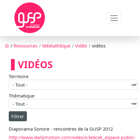
Aller au contenu principal
Fil d'Ariane
/
Ressources
Médiathèque
Vidéo
vidéos
VIDÉOS
Territoire
Thématique
Diaporama Sonore - rencontres de la GUSP 2012
http://www.dailymotion.com/video/x3e6cek_espace-public-