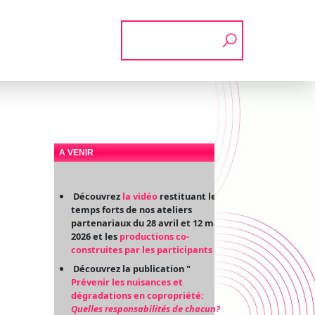
Rechercher
A VENIR
Découvrez
la vidéo
restituant les
temps forts de nos ateliers
partenariaux du 28 avril et 12 mai
2026 et les
productions co-
construites par les participants
Découvrez la publication "
Prévenir les nuisances et
dégradations en copropriété:
Quelles responsabilités de chacun?