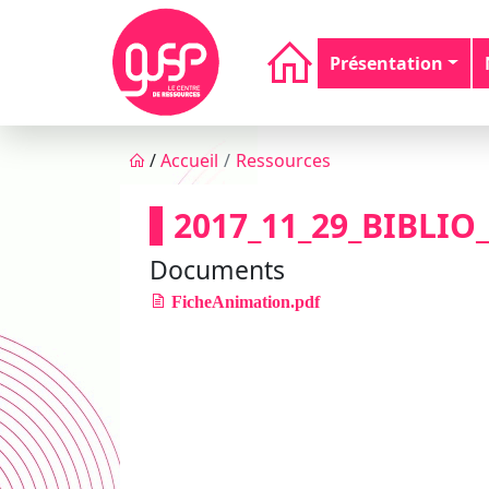
Aller au contenu principal
Navigation principale
Présentation
Fil d'Ariane
/
Accueil
Ressources
2017_11_29_BIBLI
Documents
FicheAnimation.pdf