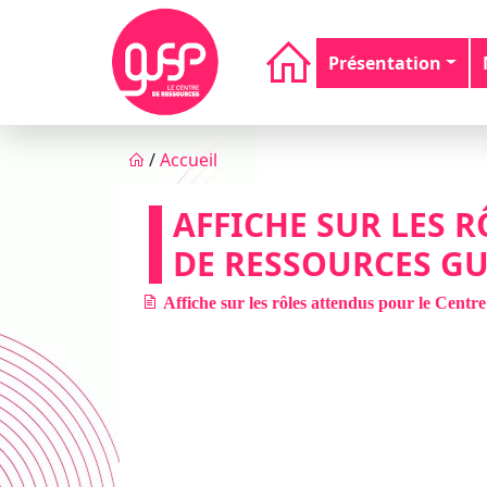
Aller au contenu principal
Navigation principale
Présentation
Fil d'Ariane
/
Accueil
AFFICHE SUR LES 
DE RESSOURCES GU
Affiche sur les rôles attendus pour le Cent