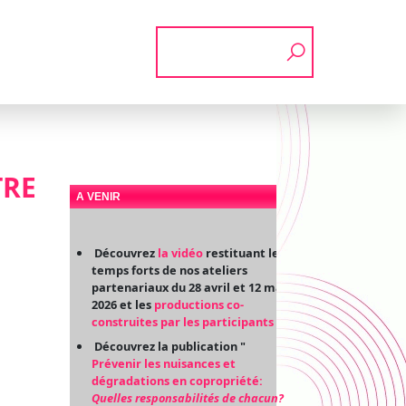
Rechercher
TRE
A VENIR
Découvrez
la vidéo
restituant les
temps forts de nos ateliers
partenariaux du 28 avril et 12 mai
2026 et les
productions co-
construites par les participants
Découvrez la publication "
Prévenir les nuisances et
dégradations en copropriété:
Quelles responsabilités de chacun?