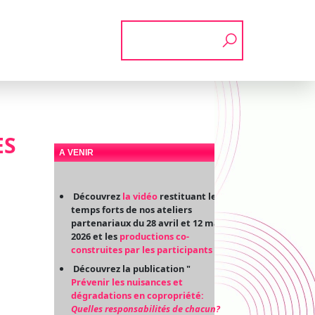
Rechercher
ES
A VENIR
Découvrez
la vidéo
restituant les
temps forts de nos ateliers
partenariaux du 28 avril et 12 mai
2026 et les
productions co-
construites par les participants
Découvrez la publication "
Prévenir les nuisances et
dégradations en copropriété:
Quelles responsabilités de chacun?