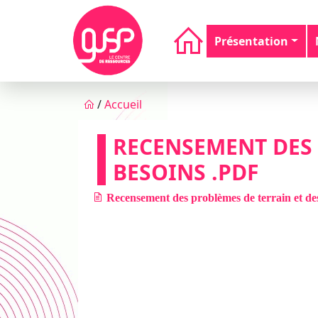
Aller au contenu principal
Navigation principale
Présentation
Fil d'Ariane
/
Accueil
RECENSEMENT DES 
BESOINS .PDF
Recensement des problèmes de terrain et des