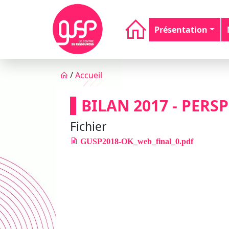
Aller au contenu principal
Navigation principale
Présentation
Fil d'Ariane
/
Accueil
BILAN 2017 - PERS
Fichier
GUSP2018-OK_web_final_0.pdf