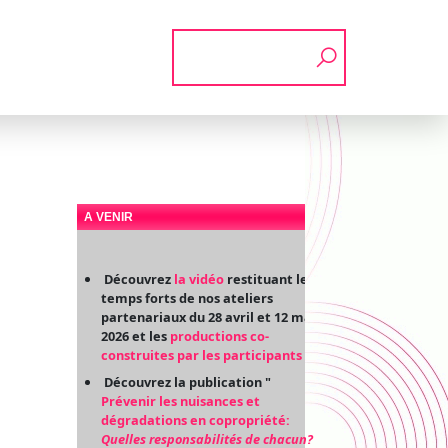
Rechercher
A VENIR
Découvrez
la vidéo
restituant les
temps forts de nos ateliers
partenariaux du 28 avril et 12 mai
2026 et les
productions co-
construites par les participants
Découvrez la publication "
Prévenir les nuisances et
dégradations en copropriété:
Quelles responsabilités de chacun?