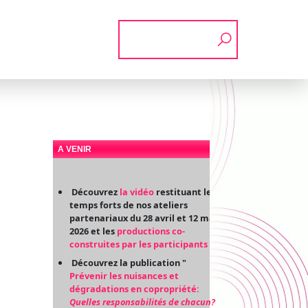
Rechercher
A VENIR
Découvrez
la vidéo
restituant les
temps forts de nos ateliers
partenariaux du 28 avril et 12 mai
2026 et les
productions co-
construites par les participants
Découvrez la publication "
Prévenir les nuisances et
dégradations en copropriété:
Quelles responsabilités de chacun?