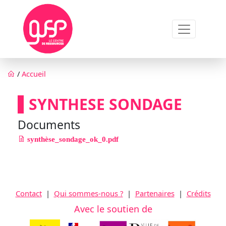
Aller au contenu principal
Fil d'Ariane
/
Accueil
SYNTHESE SONDAGE
Documents
synthèse_sondage_ok_0.pdf
Contact
|
Qui sommes-nous ?
|
Partenaires
|
Crédits
Avec le soutien de