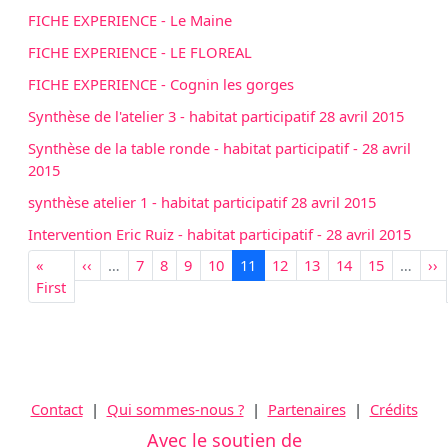
FICHE EXPERIENCE - Le Maine
FICHE EXPERIENCE - LE FLOREAL
FICHE EXPERIENCE - Cognin les gorges
Synthèse de l'atelier 3 - habitat participatif 28 avril 2015
Synthèse de la table ronde - habitat participatif - 28 avril
2015
synthèse atelier 1 - habitat participatif 28 avril 2015
Intervention Eric Ruiz - habitat participatif - 28 avril 2015
Pagination
Première page
Page précédente
Page
Page
Page
Page
Page courante
Page
Page
Page
Page
Pa
«
‹‹
…
7
8
9
10
11
12
13
14
15
…
››
First
Contact
|
Qui sommes-nous ?
|
Partenaires
|
Crédits
Avec le soutien de