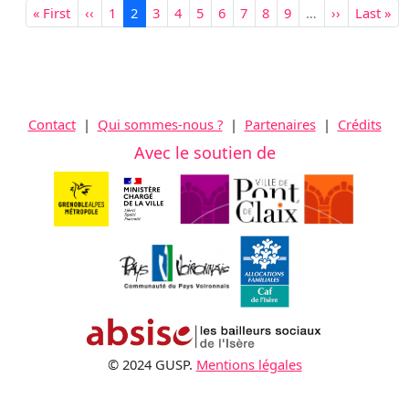
Pagination
Première page
Page précédente
Page
Page courante
Page
Page
Page
Page
Page
Page
Page
Page suivan
Dernièr
« First
‹‹
1
2
3
4
5
6
7
8
9
…
››
Last »
Contact
|
Qui sommes-nous ?
|
Partenaires
|
Crédits
Avec le soutien de
© 2024 GUSP.
Mentions légales