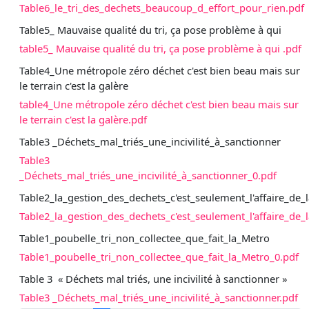
Table6_le_tri_des_dechets_beaucoup_d_effort_pour_rien.pdf
Table5_ Mauvaise qualité du tri, ça pose problème à qui
table5_ Mauvaise qualité du tri, ça pose problème à qui .pdf
Table4_Une métropole zéro déchet c'est bien beau mais sur
le terrain c'est la galère
table4_Une métropole zéro déchet c'est bien beau mais sur
le terrain c'est la galère.pdf
Table3 _Déchets_mal_triés_une_incivilité_à_sanctionner
Table3
_Déchets_mal_triés_une_incivilité_à_sanctionner_0.pdf
Table2_la_gestion_des_dechets_c'est_seulement_l'affaire_de_
Table2_la_gestion_des_dechets_c'est_seulement_l'affaire_de_
Table1_poubelle_tri_non_collectee_que_fait_la_Metro
Table1_poubelle_tri_non_collectee_que_fait_la_Metro_0.pdf
Table 3 « Déchets mal triés, une incivilité à sanctionner »
Table3 _Déchets_mal_triés_une_incivilité_à_sanctionner.pdf