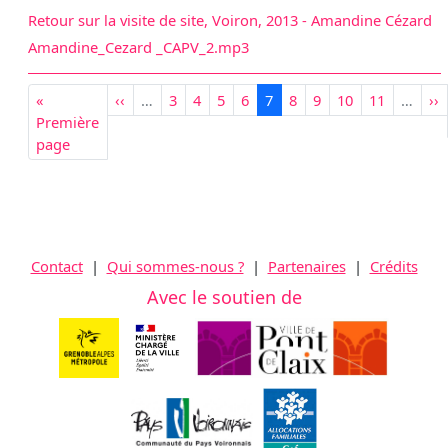
Retour sur la visite de site, Voiron, 2013 - Amandine Cézard
Amandine_Cezard _CAPV_2.mp3
Pagination
Première page
Page précédente
Page
Page
Page
Page
Page courante
Page
Page
Page
Page
Pa
«
‹‹
…
3
4
5
6
7
8
9
10
11
…
››
Première
page
Contact
|
Qui sommes-nous ?
|
Partenaires
|
Crédits
Avec le soutien de