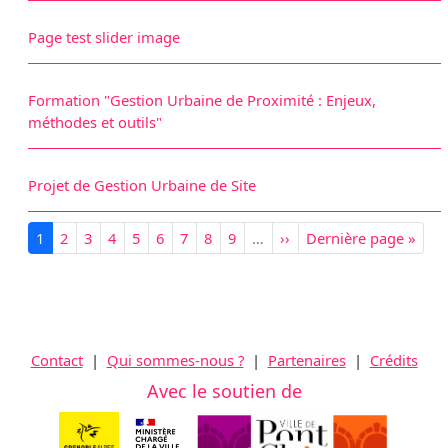
Page test slider image
Formation "Gestion Urbaine de Proximité : Enjeux,
méthodes et outils"
Projet de Gestion Urbaine de Site
Pagination
Page courante
Page
Page
Page
Page
Page
Page
Page
Page
Page suivante
Dernière page
1
2
3
4
5
6
7
8
9
…
››
Dernière page »
Contact
|
Qui sommes-nous ?
|
Partenaires
|
Crédits
Avec le soutien de