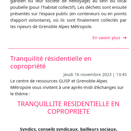
gardien ou leur société de nettoyage) au sein du local
poubelle (pour l’habitat collectif). Les déchets sont ensuite
présentés sur l’espace public (en conteneurs ou en points
d’apport volontaire), où ils sont finalement collectés par
les ripeurs de Grenoble Alpes Métropole.
sur S
En savoir plus
Tranquilité résidentielle en
copropriété
Jeudi 16 novembre 2023 | 13:45
Le centre de ressources GUSP et Grenoble-Alpes
Métropole vous invitent à une après-midi d'échanges sur
le thème :
TRANQUILLITE RESIDENTIELLE EN
COPROPRIETE
Syndics, conseils syndicaux, bailleurs sociaux,