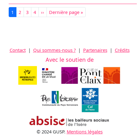
Pagination
Page courante
Page
Page
Page
Page suivante
Dernière page
1
2
3
4
››
Dernière page »
Contact
|
Qui sommes-nous ?
|
Partenaires
|
Crédits
Avec le soutien de
© 2024 GUSP.
Mentions légales